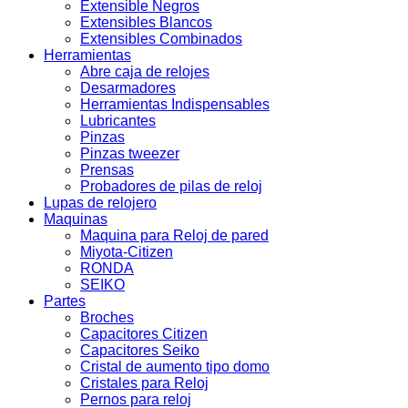
Extensible Negros
Extensibles Blancos
Extensibles Combinados
Herramientas
Abre caja de relojes
Desarmadores
Herramientas Indispensables
Lubricantes
Pinzas
Pinzas tweezer
Prensas
Probadores de pilas de reloj
Lupas de relojero
Maquinas
Maquina para Reloj de pared
Miyota-Citizen
RONDA
SEIKO
Partes
Broches
Capacitores Citizen
Capacitores Seiko
Cristal de aumento tipo domo
Cristales para Reloj
Pernos para reloj