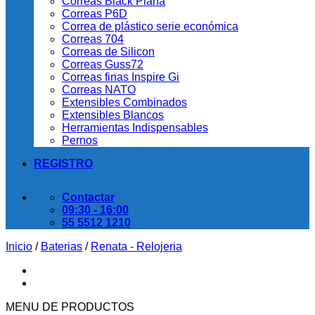
Correas Black Plana
Correas P6D
Correa de plástico serie económica
Correas 704
Correas de Silicon
Correas Guss72
Correas finas Inspire Gi
Correas NATO
Extensibles Combinados
Extensibles Blancos
Herramientas Indispensables
Pernos
REGISTRO
Contactar
09:30 - 16:00
55 5512 1210
Inicio
/
Baterias
/
Renata - Relojeria
MENU DE PRODUCTOS