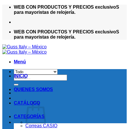
Saltar
WEB CON PRODUCTOS Y PRECIOS exclusivoS
al
para mayoristas de relojería.
contenido
WEB CON PRODUCTOS Y PRECIOS exclusivoS
para mayoristas de relojería.
Menú
INICIO
Buscar
por:
QUIENES SOMOS
CATÁLOGO
CATEGORÍAS
Correas CASIO