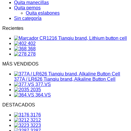
Quita manecillas
Quita pernos
Quita eslabones
Sin categoría
Recientes
CR1216 Tianqiu brand, Lithium button cell
402
368
278
MÁS VENDIDOS
377A / LR626 Tianqiu brand, Alkaline Button Cell
377.VS
2035
364.VS
DESTACADOS
3176
3212
3223
3287