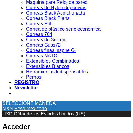
Maquina para Reloj de pared
Correas de Nylon deportivas
Correas Black Acolchonada
Correas Black Plana
Correas P6D
Correa de plástico serie económica
Correas 704
Correas de Silicon
Correas Guss72
Correas finas Inspire Gi
Correas NATO
Extensibles Combinados
Extensibles Blancos
Herramientas Indispensables
Pernos
REGISTRO
Newsletter
SELECCIONE MONEDA
MXN
Peso mexicano
USD
Dólar de los Estados Unidos (US)
Acceder