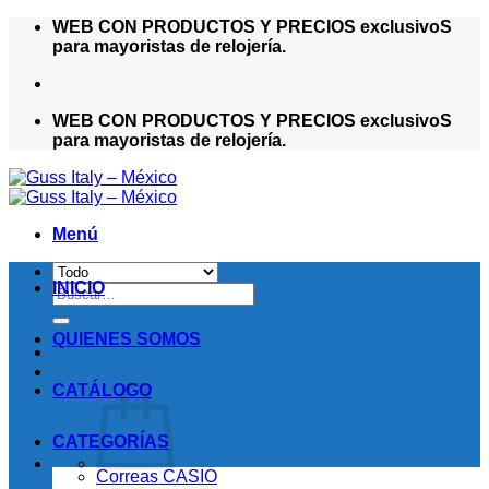
Saltar
WEB CON PRODUCTOS Y PRECIOS exclusivoS
al
para mayoristas de relojería.
contenido
WEB CON PRODUCTOS Y PRECIOS exclusivoS
para mayoristas de relojería.
Menú
INICIO
Buscar
por:
QUIENES SOMOS
CATÁLOGO
CATEGORÍAS
Correas CASIO