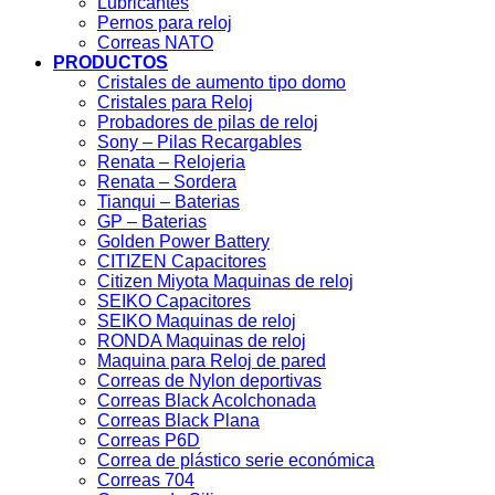
Lubricantes
Pernos para reloj
Correas NATO
PRODUCTOS
Cristales de aumento tipo domo
Cristales para Reloj
Probadores de pilas de reloj
Sony – Pilas Recargables
Renata – Relojeria
Renata – Sordera
Tianqui – Baterias
GP – Baterias
Golden Power Battery
CITIZEN Capacitores
Citizen Miyota Maquinas de reloj
SEIKO Capacitores
SEIKO Maquinas de reloj
RONDA Maquinas de reloj
Maquina para Reloj de pared
Correas de Nylon deportivas
Correas Black Acolchonada
Correas Black Plana
Correas P6D
Correa de plástico serie económica
Correas 704