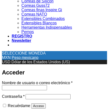
Correas de Silicon
Correas Guss72
Correas finas Inspire Gi
Correas NATO
Extensibles Combinados
Extensibles Blancos
Herramientas Indispensables
Pernos
REGISTRO
Newsletter
SELECCIONE MONEDA
MXN
Peso mexicano
USD
Dólar de los Estados Unidos (US)
Acceder
Obligatorio
Nombre de usuario o correo electrónico
*
Obligatorio
Contraseña
*
Recuérdame
Acceso