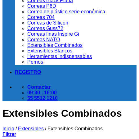
Correas Black Plana
Correas P6D
Correa de plástico serie económica
Correas 704
Correas de Silicon
Correas Guss72
Correas finas Inspire Gi
Correas NATO
Extensibles Combinados
Extensibles Blancos
Herramientas Indispensables
Pernos
REGISTRO
Contactar
09:30 - 16:00
55 5512 1210
Extensibles Combinados
Inicio
/
Extensibles
/
Extensibles Combinados
Filtrar