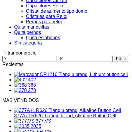
Capacitores Citizen
Capacitores Seiko
Cristal de aumento tipo domo
Cristales para Reloj
Pernos para reloj
Quita manecillas
Quita pernos
Quita eslabones
Sin categoría
Filtrar por precio
Precio
Precio
Filtrar
mínimo
máximo
Recientes
CR1216 Tianqiu brand, Lithium button cell
402
368
278
MÁS VENDIDOS
377A / LR626 Tianqiu brand, Alkaline Button Cell
377.VS
2035
364.VS