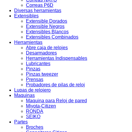
Correas P6D
Diversas herramientas
Extensibles
Extensible Dorados
Extensible Negros
Extensibles Blancos
Extensibles Combinados
Herramientas
Abre caja de relojes
Desarmadores
Herramientas Indispensables
Lubricantes
Pinzas
Pinzas tweezer
Prensas
Probadores de pilas de reloj
Lupas de relojero
Maquinas
Maquina para Reloj de pared
Miyota-Citizen
RONDA
SEIKO
Partes
Broches