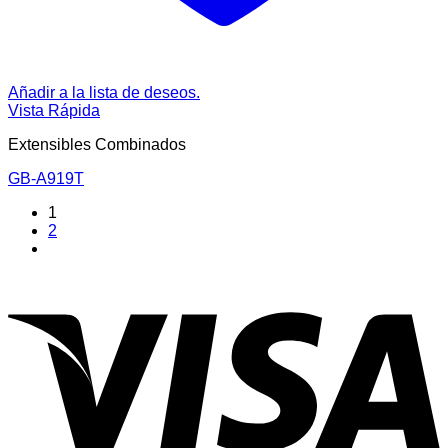
Añadir a la lista de deseos.
Vista Rápida
Extensibles Combinados
GB-A919T
1
2
V