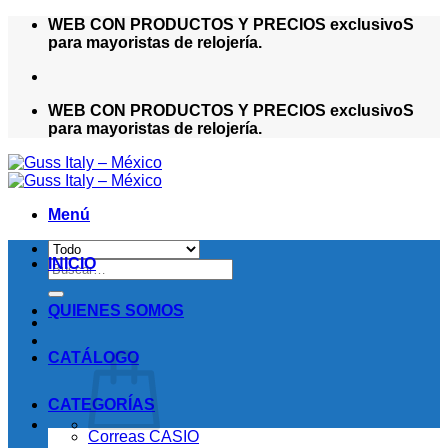
Saltar
WEB CON PRODUCTOS Y PRECIOS exclusivoS
al
para mayoristas de relojería.
contenido
WEB CON PRODUCTOS Y PRECIOS exclusivoS
para mayoristas de relojería.
Menú
INICIO
Buscar
por:
QUIENES SOMOS
CATÁLOGO
CATEGORÍAS
Correas CASIO