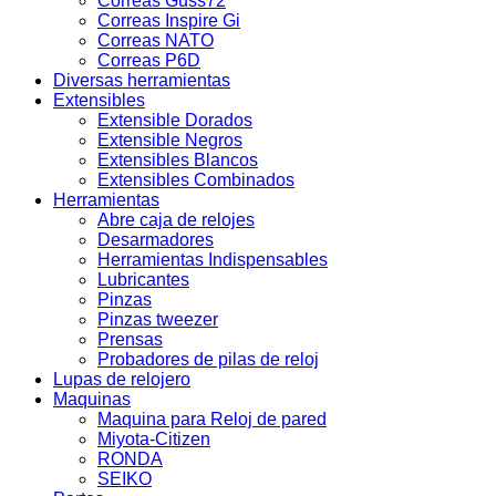
Correas Guss72
Correas Inspire Gi
Correas NATO
Correas P6D
Diversas herramientas
Extensibles
Extensible Dorados
Extensible Negros
Extensibles Blancos
Extensibles Combinados
Herramientas
Abre caja de relojes
Desarmadores
Herramientas Indispensables
Lubricantes
Pinzas
Pinzas tweezer
Prensas
Probadores de pilas de reloj
Lupas de relojero
Maquinas
Maquina para Reloj de pared
Miyota-Citizen
RONDA
SEIKO