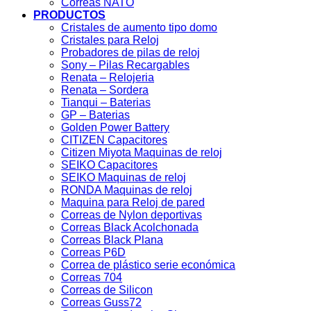
Correas NATO
PRODUCTOS
Cristales de aumento tipo domo
Cristales para Reloj
Probadores de pilas de reloj
Sony – Pilas Recargables
Renata – Relojeria
Renata – Sordera
Tianqui – Baterias
GP – Baterias
Golden Power Battery
CITIZEN Capacitores
Citizen Miyota Maquinas de reloj
SEIKO Capacitores
SEIKO Maquinas de reloj
RONDA Maquinas de reloj
Maquina para Reloj de pared
Correas de Nylon deportivas
Correas Black Acolchonada
Correas Black Plana
Correas P6D
Correa de plástico serie económica
Correas 704
Correas de Silicon
Correas Guss72