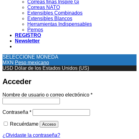
Correas finas Inspire Gi
Correas NATO
Extensibles Combinados
Extensibles Blancos
Herramientas Indispensables
Pernos
REGISTRO
Newsletter
SELECCIONE MONEDA
MXN
Peso mexicano
USD
Dólar de los Estados Unidos (US)
Acceder
Obligatorio
Nombre de usuario o correo electrónico
*
Obligatorio
Contraseña
*
Recuérdame
Acceso
¿Olvidaste la contraseña?