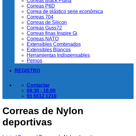
Correas Black Plana
Correas P6D
Correa de plástico serie económica
Correas 704
Correas de Silicon
Correas Guss72
Correas finas Inspire Gi
Correas NATO
Extensibles Combinados
Extensibles Blancos
Herramientas Indispensables
Pernos
REGISTRO
Contactar
09:30 - 16:00
55 5512 1210
Correas de Nylon
deportivas