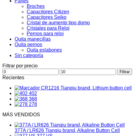
Partes
Broches
Capacitores Citizen
Capacitores Seiko
Cristal de aumento tipo domo
Cristales para Reloj
Pernos para reloj
Quita manecillas
Quita pernos
Quita eslabones
Sin categoría
Filtrar por precio
Precio
Precio
Filtrar
mínimo
máximo
Recientes
CR1216 Tianqiu brand, Lithium button cell
402
368
278
MÁS VENDIDOS
377A / LR626 Tianqiu brand, Alkaline Button Cell
377.VS